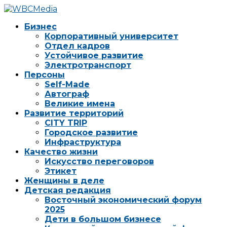
Бизнес
Корпоративный университет
Отдел кадров
Устойчивое развитие
Электротранспорт
Персоны
Self-Made
Автограф
Великие имена
Развитие территорий
CITY TRIP
Городское развитие
Инфраструктура
Качество жизни
Искусство переговоров
Этикет
Женщины в деле
Детская редакция
Восточный экономический форум
2025
Дети в большом бизнесе