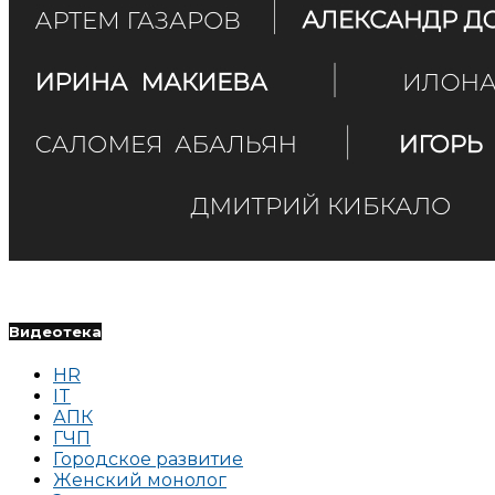
Видеотека
HR
IT
АПК
ГЧП
Городское развитие
Женский монолог