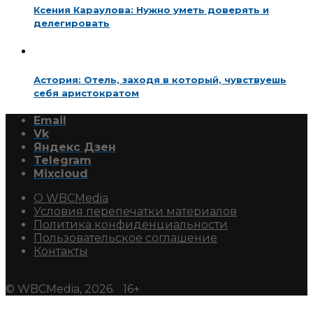
Ксения Караулова: Нужно уметь доверять и
делегировать
Астория: Отель, заходя в который, чувствуешь
себя аристократом
Email
Vk
Яндекс Дзен
Telegram
Mixcloud
О WBCMedia
Условия перепечатки материалов
Политика конфиденциальности
Пользовательское соглашение
Контакты
© WBCMedia, 2026. 16+