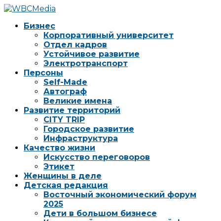
Бизнес
Корпоративный университет
Отдел кадров
Устойчивое развитие
Электротранспорт
Персоны
Self-Made
Автограф
Великие имена
Развитие территорий
CITY TRIP
Городское развитие
Инфраструктура
Качество жизни
Искусство переговоров
Этикет
Женщины в деле
Детская редакция
Восточный экономический форум
2025
Дети в большом бизнесе