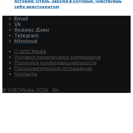
Астория: Отель, заходя в который, чувствуешь
себя аристократом
Email
Vk
Яндекс Дзен
Telegram
Mixcloud
О WBCMedia
Условия перепечатки материалов
Политика конфиденциальности
Пользовательское соглашение
Контакты
© WBCMedia, 2026. 16+