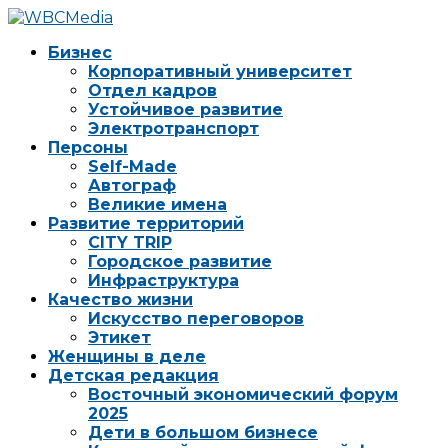
Бизнес
Корпоративный университет
Отдел кадров
Устойчивое развитие
Электротранспорт
Персоны
Self-Made
Автограф
Великие имена
Развитие территорий
CITY TRIP
Городское развитие
Инфраструктура
Качество жизни
Искусство переговоров
Этикет
Женщины в деле
Детская редакция
Восточный экономический форум
2025
Дети в большом бизнесе