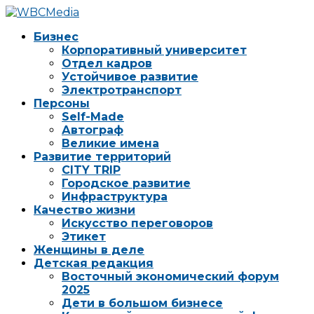
Бизнес
Корпоративный университет
Отдел кадров
Устойчивое развитие
Электротранспорт
Персоны
Self-Made
Автограф
Великие имена
Развитие территорий
CITY TRIP
Городское развитие
Инфраструктура
Качество жизни
Искусство переговоров
Этикет
Женщины в деле
Детская редакция
Восточный экономический форум
2025
Дети в большом бизнесе