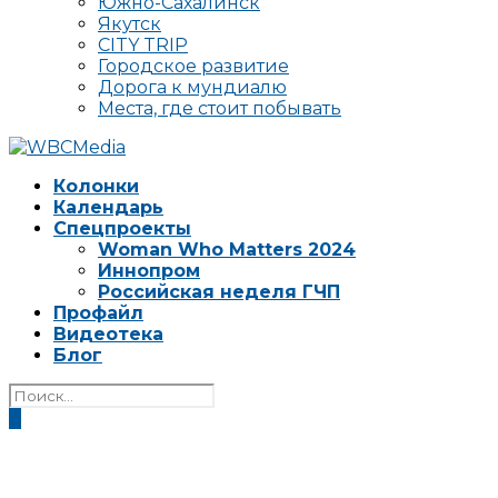
Южно-Сахалинск
Якутск
CITY TRIP
Городское развитие
Дорога к мундиалю
Места, где стоит побывать
Колонки
Календарь
Спецпроекты
Woman Who Matters 2024
Иннопром
Российская неделя ГЧП
Профайл
Видеотека
Блог
0