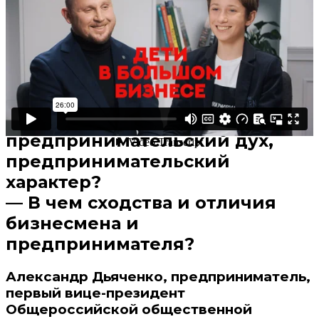
В избранное
Смотреть позже
— Какое образование нужно
получить будущему
предпринимателю?
— Как ошибки формируют
предпринимательский дух,
предпринимательский
характер?
— В чем сходства и отличия
бизнесмена и
предпринимателя?
Александр Дьяченко, предприниматель,
первый вице-президент
Общероссийской общественной