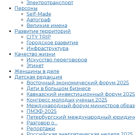
Электротранспорт
Персоны
Self-Made
Автограф
Великие имена
Развитие территорий
CITY TRIP
Городское развитие
Инфраструктура
Качество жизни
Искусство переговоров
Этикет
Женщины в деле
Детская редакция
Восточный экономический форум 2025
Дети в большом бизнесе
Кавказский инвестиционный форум 2025
Конгресс молодых ученых 2025
Международный форум министров образ
ПМЭФ-2025
Петербургский международный юридиче
Разговор о…
Репортажи
Российская энергетическая неделя 2025