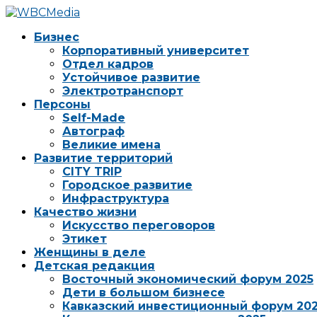
Бизнес
Корпоративный университет
Отдел кадров
Устойчивое развитие
Электротранспорт
Персоны
Self-Made
Автограф
Великие имена
Развитие территорий
CITY TRIP
Городское развитие
Инфраструктура
Качество жизни
Искусство переговоров
Этикет
Женщины в деле
Детская редакция
Восточный экономический форум 2025
Дети в большом бизнесе
Кавказский инвестиционный форум 20