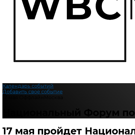
Календарь событий
Добавить своё событие
17 мая
Оффлайн
Москва
Национальный Форум по
17 мая пройдет Национа