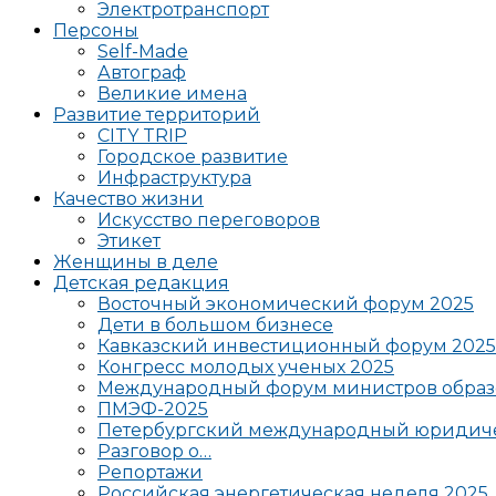
Электротранспорт
Персоны
Self-Made
Автограф
Великие имена
Развитие территорий
CITY TRIP
Городское развитие
Инфраструктура
Качество жизни
Искусство переговоров
Этикет
Женщины в деле
Детская редакция
Восточный экономический форум 2025
Дети в большом бизнесе
Кавказский инвестиционный форум 2025
Конгресс молодых ученых 2025
Международный форум министров образ
ПМЭФ-2025
Петербургский международный юридиче
Разговор о…
Репортажи
Российская энергетическая неделя 2025