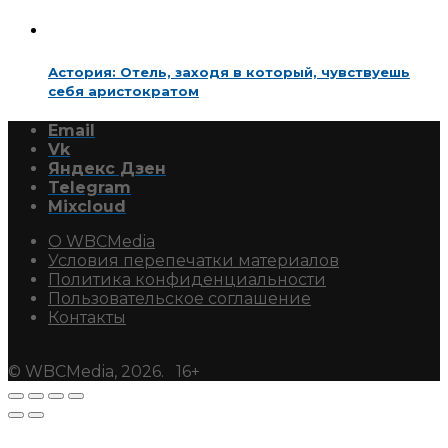
Астория: Отель, заходя в который, чувствуешь
себя аристократом
Email
Vk
Яндекс Дзен
Telegram
Mixcloud
О WBCMedia
Условия перепечатки материалов
Политика конфиденциальности
Пользовательское соглашение
Контакты
© WBCMedia, 2026. 16+