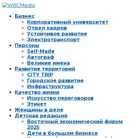
Бизнес
Корпоративный университет
Отдел кадров
Устойчивое развитие
Электротранспорт
Персоны
Self-Made
Автограф
Великие имена
Развитие территорий
CITY TRIP
Городское развитие
Инфраструктура
Качество жизни
Искусство переговоров
Этикет
Женщины в деле
Детская редакция
Восточный экономический форум
2025
Дети в большом бизнесе