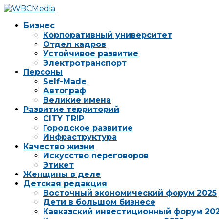
Бизнес
Корпоративный университет
Отдел кадров
Устойчивое развитие
Электротранспорт
Персоны
Self-Made
Автограф
Великие имена
Развитие территорий
CITY TRIP
Городское развитие
Инфраструктура
Качество жизни
Искусство переговоров
Этикет
Женщины в деле
Детская редакция
Восточный экономический форум 2025
Дети в большом бизнесе
Кавказский инвестиционный форум 20