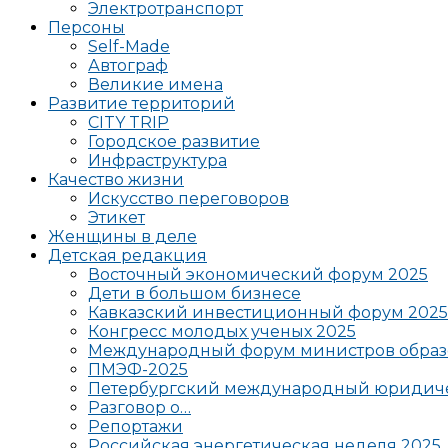
Электротранспорт
Персоны
Self-Made
Автограф
Великие имена
Развитие территорий
CITY TRIP
Городское развитие
Инфраструктура
Качество жизни
Искусство переговоров
Этикет
Женщины в деле
Детская редакция
Восточный экономический форум 2025
Дети в большом бизнесе
Кавказский инвестиционный форум 2025
Конгресс молодых ученых 2025
Международный форум министров образ
ПМЭФ-2025
Петербургский международный юридиче
Разговор о…
Репортажи
Российская энергетическая неделя 2025