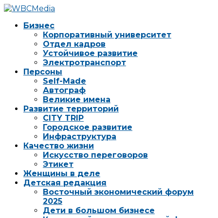
Бизнес
Корпоративный университет
Отдел кадров
Устойчивое развитие
Электротранспорт
Персоны
Self-Made
Автограф
Великие имена
Развитие территорий
CITY TRIP
Городское развитие
Инфраструктура
Качество жизни
Искусство переговоров
Этикет
Женщины в деле
Детская редакция
Восточный экономический форум
2025
Дети в большом бизнесе