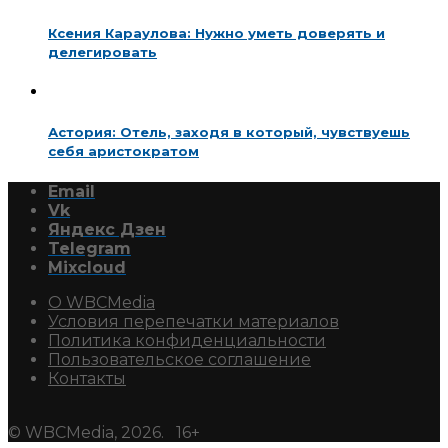
Ксения Караулова: Нужно уметь доверять и
делегировать
Астория: Отель, заходя в который, чувствуешь
себя аристократом
Email
Vk
Яндекс Дзен
Telegram
Mixcloud
О WBCMedia
Условия перепечатки материалов
Политика конфиденциальности
Пользовательское соглашение
Контакты
© WBCMedia, 2026. 16+