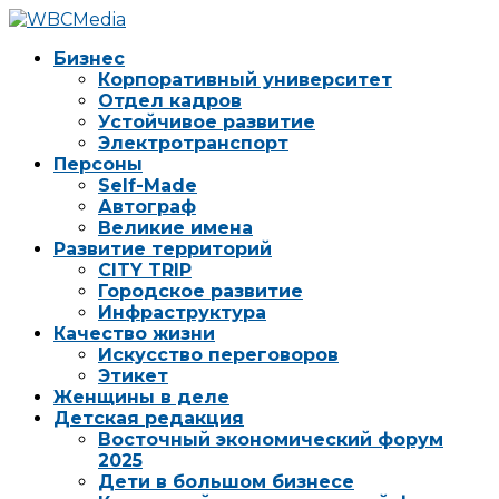
Бизнес
Корпоративный университет
Отдел кадров
Устойчивое развитие
Электротранспорт
Персоны
Self-Made
Автограф
Великие имена
Развитие территорий
CITY TRIP
Городское развитие
Инфраструктура
Качество жизни
Искусство переговоров
Этикет
Женщины в деле
Детская редакция
Восточный экономический форум
2025
Дети в большом бизнесе