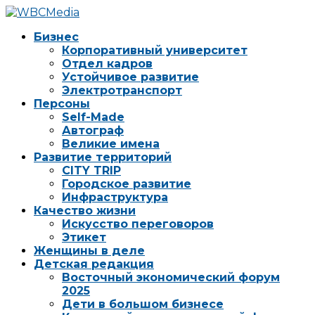
Бизнес
Корпоративный университет
Отдел кадров
Устойчивое развитие
Электротранспорт
Персоны
Self-Made
Автограф
Великие имена
Развитие территорий
CITY TRIP
Городское развитие
Инфраструктура
Качество жизни
Искусство переговоров
Этикет
Женщины в деле
Детская редакция
Восточный экономический форум
2025
Дети в большом бизнесе