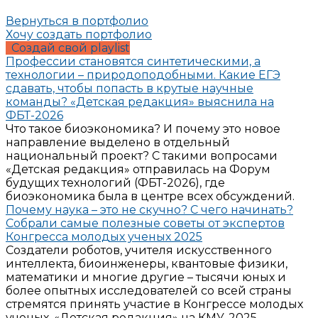
Вернуться в портфолио
Хочу создать портфолио
Создай свой playlist
Профессии становятся синтетическими, а
технологии – природоподобными. Какие ЕГЭ
сдавать, чтобы попасть в крутые научные
команды? «Детская редакция» выяснила на
ФБТ-2026
Что такое биоэкономика? И почему это новое
направление выделено в отдельный
национальный проект? С такими вопросами
«Детская редакция» отправилась на Форум
будущих технологий (ФБТ-2026), где
биоэкономика была в центре всех обсуждений.
Почему наука – это не скучно? С чего начинать?
Собрали самые полезные советы от экспертов
Конгресса молодых ученых 2025
Создатели роботов, учителя искусственного
интеллекта, биоинженеры, квантовые физики,
математики и многие другие – тысячи юных и
более опытных исследователей со всей страны
стремятся принять участие в Конгрессе молодых
ученых. «Детская редакция» на КМУ-2025