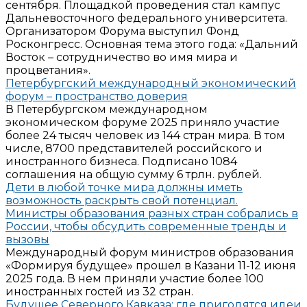
сентября. Площадкой проведения стал кампус
Дальневосточного федерального университета.
Организатором Форума выступил Фонд
Росконгресс. Основная тема этого года: «Дальний
Восток – сотрудничество во имя мира и
процветания».
Петербургский международный экономический
форум – пространство доверия
В Петербургском международном
экономическом форуме 2025 приняло участие
более 24 тысяч человек из 144 стран мира. В том
числе, 8700 представителей российского и
иностранного бизнеса. Подписано 1084
соглашения на общую сумму 6 трлн. рублей.
Дети в любой точке мира должны иметь
возможность раскрыть свой потенциал.
Министры образования разных стран собрались в
России, чтобы обсудить современные тренды и
вызовы
Международный форум министров образования
«Формируя будущее» прошел в Казани 11-12 июня
2025 года. В нем приняли участие более 100
иностранных гостей из 32 стран.
Будущее Северного Кавказа: где пригодятся идеи