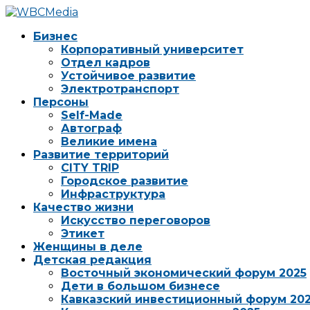
Бизнес
Корпоративный университет
Отдел кадров
Устойчивое развитие
Электротранспорт
Персоны
Self-Made
Автограф
Великие имена
Развитие территорий
CITY TRIP
Городское развитие
Инфраструктура
Качество жизни
Искусство переговоров
Этикет
Женщины в деле
Детская редакция
Восточный экономический форум 2025
Дети в большом бизнесе
Кавказский инвестиционный форум 20