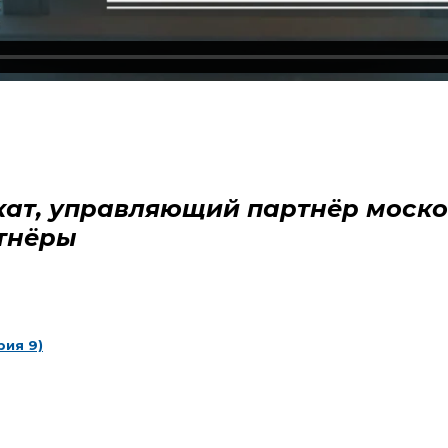
ат, управляющий партнёр моско
тнёры
рия 9)