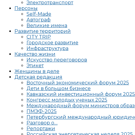
Электротранспорт
Персоны
Self-Made
Автограф
Великие имена
Развитие территорий
CITY TRIP
Городское развитие
Инфраструктура
Качество жизни
Искусство переговоров
Этикет
Женщины в деле
Детская редакция
Восточный экономический форум 2025
Дети в большом бизнесе
Кавказский инвестиционный форум 2025
Конгресс молодых ученых 2025
Международный форум министров образ
ПМЭФ-2025
Петербургский международный юридиче
Разговор о…
Репортажи
Российская энергетическая неделя 2025