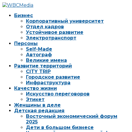
Бизнес
Корпоративный университет
Отдел кадров
Устойчивое развитие
Электротранспорт
Персоны
Self-Made
Автограф
Великие имена
Развитие территорий
CITY TRIP
Городское развитие
Инфраструктура
Качество жизни
Искусство переговоров
Этикет
Женщины в деле
Детская редакция
Восточный экономический форум
2025
Дети в большом бизнесе