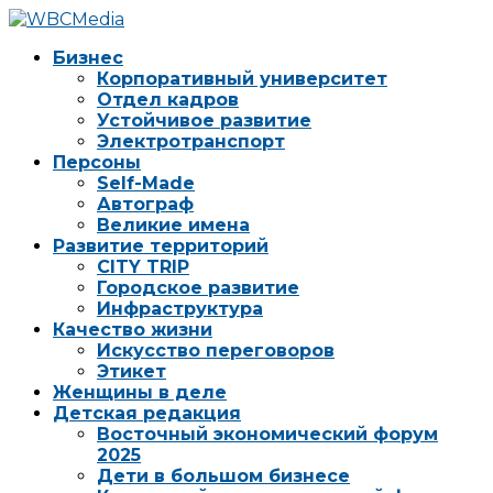
Бизнес
Корпоративный университет
Отдел кадров
Устойчивое развитие
Электротранспорт
Персоны
Self-Made
Автограф
Великие имена
Развитие территорий
CITY TRIP
Городское развитие
Инфраструктура
Качество жизни
Искусство переговоров
Этикет
Женщины в деле
Детская редакция
Восточный экономический форум
2025
Дети в большом бизнесе