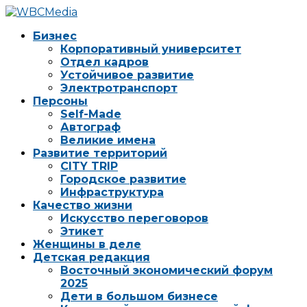
Бизнес
Корпоративный университет
Отдел кадров
Устойчивое развитие
Электротранспорт
Персоны
Self-Made
Автограф
Великие имена
Развитие территорий
CITY TRIP
Городское развитие
Инфраструктура
Качество жизни
Искусство переговоров
Этикет
Женщины в деле
Детская редакция
Восточный экономический форум
2025
Дети в большом бизнесе