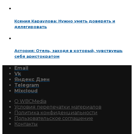
Ксения Караулова: Нужно уметь доверять и
делегировать
Астория: Отель, заходя в который, чувствуешь
себя аристократом
Email
Vk
Яндекс Дзен
Telegram
Mixcloud
О WBCMedia
Условия перепечатки материалов
Политика конфиденциальности
Пользовательское соглашение
Контакты