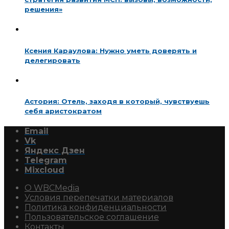
решения»
Ксения Караулова: Нужно уметь доверять и
делегировать
Астория: Отель, заходя в который, чувствуешь
себя аристократом
Email
Vk
Яндекс Дзен
Telegram
Mixcloud
О WBCMedia
Условия перепечатки материалов
Политика конфиденциальности
Пользовательское соглашение
Контакты