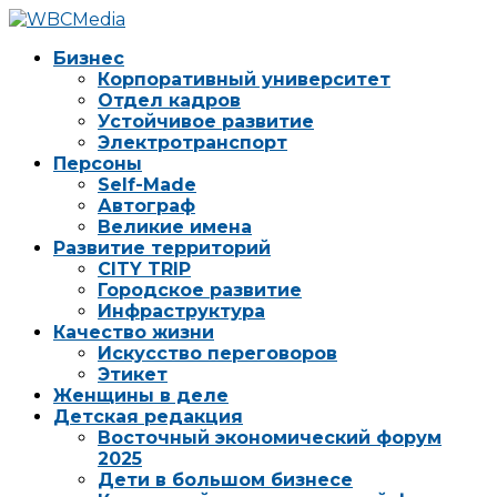
Бизнес
Корпоративный университет
Отдел кадров
Устойчивое развитие
Электротранспорт
Персоны
Self-Made
Автограф
Великие имена
Развитие территорий
CITY TRIP
Городское развитие
Инфраструктура
Качество жизни
Искусство переговоров
Этикет
Женщины в деле
Детская редакция
Восточный экономический форум
2025
Дети в большом бизнесе