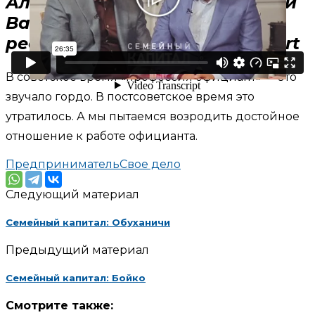
Алексей Васильчук и Дмитрий
Васильчук, совладельцы
ресторанного холдинга Restart
В советское время «профессия официант» — это
звучало гордо. В постсоветское время это
утратилось. А мы пытаемся возродить достойное
отношение к работе официанта.
Предприниматель
Свое дело
Следующий материал
Семейный капитал: Обуханичи
Предыдущий материал
Семейный капитал: Бойко
Смотрите также: