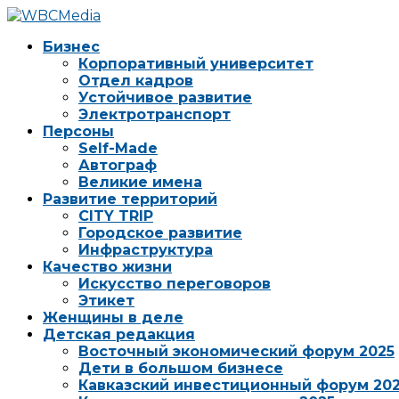
Бизнес
Корпоративный университет
Отдел кадров
Устойчивое развитие
Электротранспорт
Персоны
Self-Made
Автограф
Великие имена
Развитие территорий
CITY TRIP
Городское развитие
Инфраструктура
Качество жизни
Искусство переговоров
Этикет
Женщины в деле
Детская редакция
Восточный экономический форум 2025
Дети в большом бизнесе
Кавказский инвестиционный форум 20