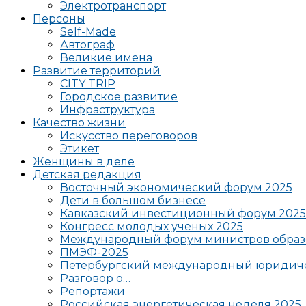
Электротранспорт
Персоны
Self-Made
Автограф
Великие имена
Развитие территорий
CITY TRIP
Городское развитие
Инфраструктура
Качество жизни
Искусство переговоров
Этикет
Женщины в деле
Детская редакция
Восточный экономический форум 2025
Дети в большом бизнесе
Кавказский инвестиционный форум 2025
Конгресс молодых ученых 2025
Международный форум министров образ
ПМЭФ-2025
Петербургский международный юридиче
Разговор о…
Репортажи
Российская энергетическая неделя 2025