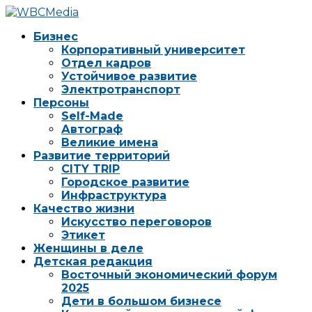
Бизнес
Корпоративный университет
Отдел кадров
Устойчивое развитие
Электротранспорт
Персоны
Self-Made
Автограф
Великие имена
Развитие территорий
CITY TRIP
Городское развитие
Инфраструктура
Качество жизни
Искусство переговоров
Этикет
Женщины в деле
Детская редакция
Восточный экономический форум
2025
Дети в большом бизнесе