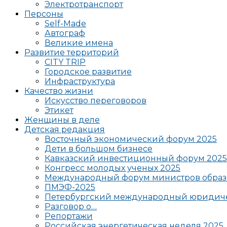
Электротранспорт
Персоны
Self-Made
Автограф
Великие имена
Развитие территорий
CITY TRIP
Городское развитие
Инфраструктура
Качество жизни
Искусство переговоров
Этикет
Женщины в деле
Детская редакция
Восточный экономический форум 2025
Дети в большом бизнесе
Кавказский инвестиционный форум 2025
Конгресс молодых ученых 2025
Международный форум министров образ
ПМЭФ-2025
Петербургский международный юридиче
Разговор о…
Репортажи
Российская энергетическая неделя 2025