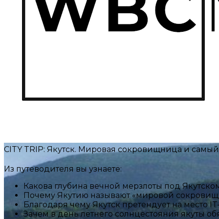
CITY TRIP: Якутск. Мировая сокровищница и самы
Из путеводителя вы узнаете:
Какова глубина вечной мерзлоты под Якутско
Почему Якутию называют «мировой сокрови
Благодаря чему Якутск претендует на место I
Зачем в день летнего солнцестояния якуты об