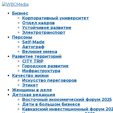
Бизнес
Корпоративный университет
Отдел кадров
Устойчивое развитие
Электротранспорт
Персоны
Self-Made
Автограф
Великие имена
Развитие территорий
CITY TRIP
Городское развитие
Инфраструктура
Качество жизни
Искусство переговоров
Этикет
Женщины в деле
Детская редакция
Восточный экономический форум 2025
Дети в большом бизнесе
Кавказский инвестиционный форум 20