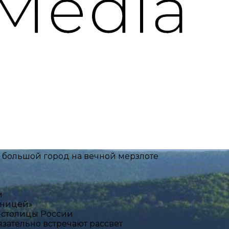
й большой город на вечной мерзлоте
м
щницей»
T-столицы России
язательно встречают рассвет