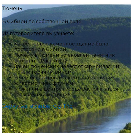
Тюмень
В Сибири по собственной воле
Из путеводителя вы узнаете:
Какое первое каменное здание было
построено в Сибири
Почему в Тюмени установлен памятник
Григорию Распутину
Зачем тюменских невест откармливали и
поили горячим вином
В чем особенность такого направления
живописи, как флумизм
Может ли в центре города располагаться
термальный источник
Вернуться в раздел City Trip