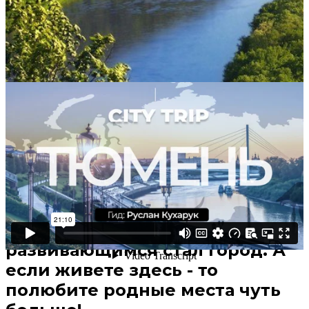
Если вы собираетесь в Тюмень,
эта программа станет удобным
путеводителем. Если давно не
были - удивитесь, каким
современным и
развивающимся стал город. А
если живете здесь - то
полюбите родные места чуть