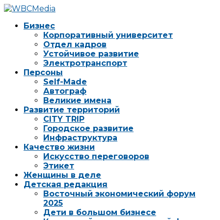
Бизнес
Корпоративный университет
Отдел кадров
Устойчивое развитие
Электротранспорт
Персоны
Self-Made
Автограф
Великие имена
Развитие территорий
CITY TRIP
Городское развитие
Инфраструктура
Качество жизни
Искусство переговоров
Этикет
Женщины в деле
Детская редакция
Восточный экономический форум
2025
Дети в большом бизнесе