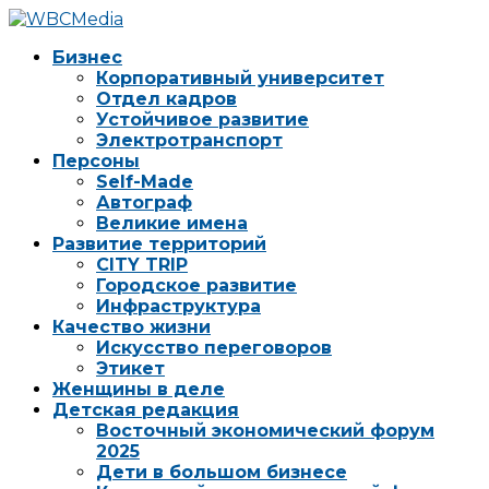
Бизнес
Корпоративный университет
Отдел кадров
Устойчивое развитие
Электротранспорт
Персоны
Self-Made
Автограф
Великие имена
Развитие территорий
CITY TRIP
Городское развитие
Инфраструктура
Качество жизни
Искусство переговоров
Этикет
Женщины в деле
Детская редакция
Восточный экономический форум
2025
Дети в большом бизнесе