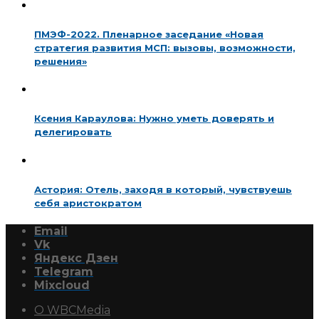
ПМЭФ-2022. Пленарное заседание «Новая
стратегия развития МСП: вызовы, возможности,
решения»
Ксения Караулова: Нужно уметь доверять и
делегировать
Астория: Отель, заходя в который, чувствуешь
себя аристократом
Email
Vk
Яндекс Дзен
Telegram
Mixcloud
О WBCMedia