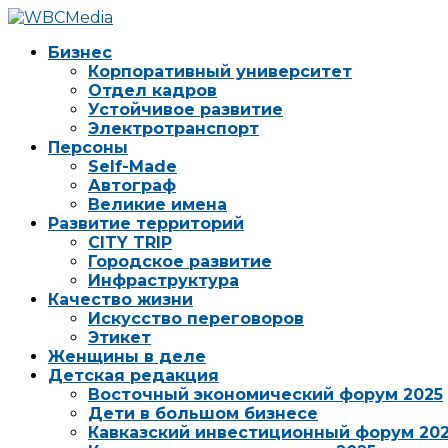
Бизнес
Корпоративный университет
Отдел кадров
Устойчивое развитие
Электротранспорт
Персоны
Self-Made
Автограф
Великие имена
Развитие территорий
CITY TRIP
Городское развитие
Инфраструктура
Качество жизни
Искусство переговоров
Этикет
Женщины в деле
Детская редакция
Восточный экономический форум 2025
Дети в большом бизнесе
Кавказский инвестиционный форум 20