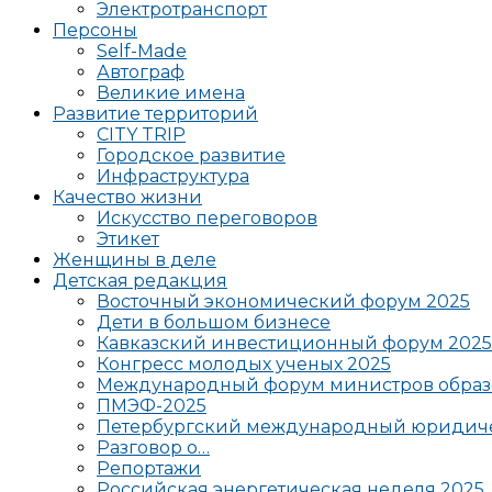
Электротранспорт
Персоны
Self-Made
Автограф
Великие имена
Развитие территорий
CITY TRIP
Городское развитие
Инфраструктура
Качество жизни
Искусство переговоров
Этикет
Женщины в деле
Детская редакция
Восточный экономический форум 2025
Дети в большом бизнесе
Кавказский инвестиционный форум 2025
Конгресс молодых ученых 2025
Международный форум министров образ
ПМЭФ-2025
Петербургский международный юридиче
Разговор о…
Репортажи
Российская энергетическая неделя 2025