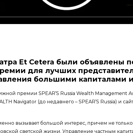
еатра Et Cetera были объявлены
 премии для лучших представите
равления большими капиталами 
тижной премии SPEAR’S Russia Wealth Management A
TH Navigator (до недавнего – SPEAR’S Russia) и са
енно вызывает большой интерес, причем не только 
ковской светской жизни. Управление частным капи