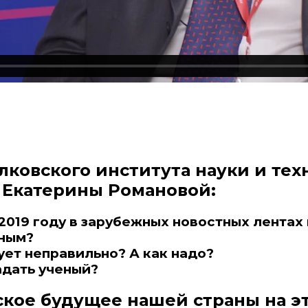
лковского института науки и те
 Екатерины Романовой:
2019 году в зарубежных новостных лентах 
нным?
ет неправильно? А как надо?
адать ученый?
ское будущее нашей страны на э