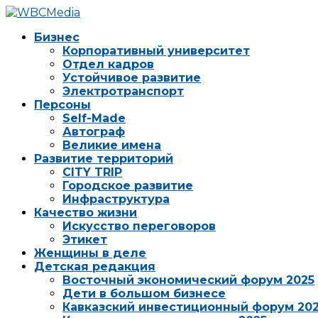
Бизнес
Корпоративный университет
Отдел кадров
Устойчивое развитие
Электротранспорт
Персоны
Self-Made
Автограф
Великие имена
Развитие территорий
CITY TRIP
Городское развитие
Инфраструктура
Качество жизни
Искусство переговоров
Этикет
Женщины в деле
Детская редакция
Восточный экономический форум 2025
Дети в большом бизнесе
Кавказский инвестиционный форум 20