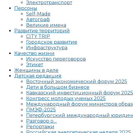
Электротранспорт
Персоны
Self-Made
Автограф
Великие имена
Развитие территорий
CITY TRIP
Городское развитие
Инфраструктура
Качество жизни
Искусство переговоров
Этикет
Женщины в деле
Детская редакция
Восточный экономический форум 2025
Дети в большом бизнесе
Кавказский инвестиционный форум 2025
Конгресс молодых ученых 2025
Международный форум министров образ
ПМЭФ-2025
Петербургский международный юридиче
Разговор о…
Репортажи
Российская энергетическая неделя 2025