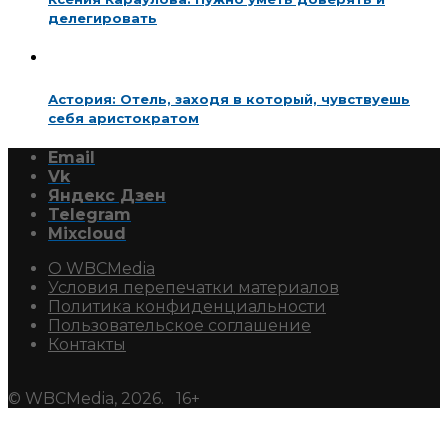
делегировать
Астория: Отель, заходя в который, чувствуешь
себя аристократом
Email
Vk
Яндекс Дзен
Telegram
Mixcloud
О WBCMedia
Условия перепечатки материалов
Политика конфиденциальности
Пользовательское соглашение
Контакты
© WBCMedia, 2026. 16+