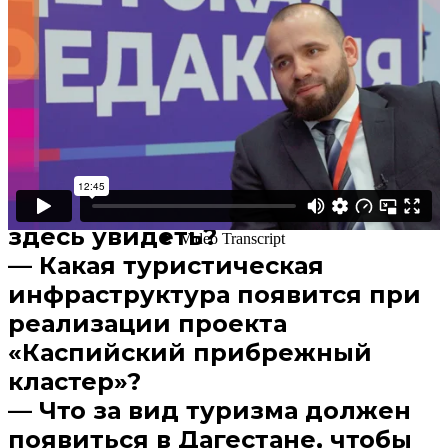
Поделиться
В избранное
Смотреть позже
— Какое место в Дагестане
пользуется особой
популярностью у туристов? И
что еще обязательно стоит
здесь увидеть?
— Какая туристическая
инфраструктура появится при
реализации проекта
«Каспийский прибрежный
кластер»?
— Что за вид туризма должен
появиться в Дагестане, чтобы