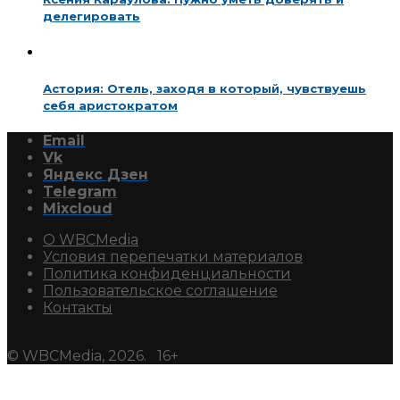
делегировать
Астория: Отель, заходя в который, чувствуешь
себя аристократом
Email
Vk
Яндекс Дзен
Telegram
Mixcloud
О WBCMedia
Условия перепечатки материалов
Политика конфиденциальности
Пользовательское соглашение
Контакты
© WBCMedia, 2026. 16+