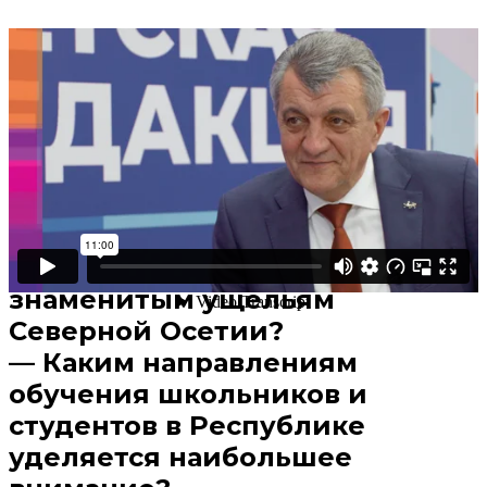
Поделиться
В избранное
Смотреть позже
— Из чего состоит «Солнечный
пояс Алании»?
— Какие ощущения дарит
гостям маршрут по
знаменитым ущельям
Северной Осетии?
— Каким направлениям
обучения школьников и
студентов в Республике
уделяется наибольшее