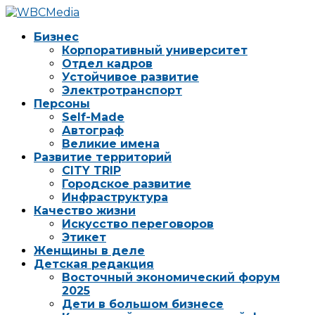
Бизнес
Корпоративный университет
Отдел кадров
Устойчивое развитие
Электротранспорт
Персоны
Self-Made
Автограф
Великие имена
Развитие территорий
CITY TRIP
Городское развитие
Инфраструктура
Качество жизни
Искусство переговоров
Этикет
Женщины в деле
Детская редакция
Восточный экономический форум
2025
Дети в большом бизнесе