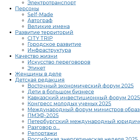
Электротранспорт
Персоны
Self-Made
Автограф
Великие имена
Развитие территорий
CITY TRIP
Городское развитие
Инфраструктура
Качество жизни
Искусство переговоров
Этикет
Женщины в деле
Детская редакция
Восточный экономический форум 2025
Дети в большом бизнесе
Кавказский инвестиционный форум 2025
Конгресс молодых ученых 2025
Международный форум министров образ
ПМЭФ-2025
Петербургский международный юридиче
Разговор о…
Репортажи
Российская энергетическая неделя 2025