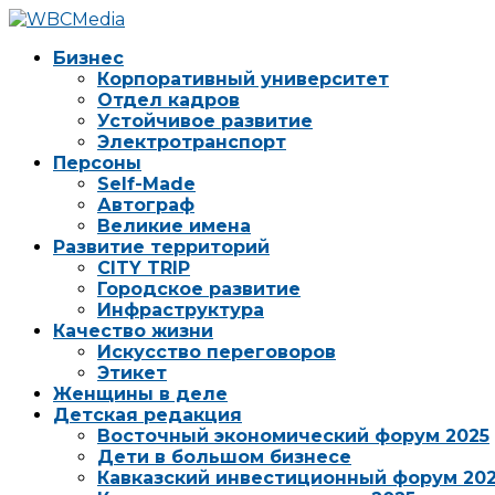
Бизнес
Корпоративный университет
Отдел кадров
Устойчивое развитие
Электротранспорт
Персоны
Self-Made
Автограф
Великие имена
Развитие территорий
CITY TRIP
Городское развитие
Инфраструктура
Качество жизни
Искусство переговоров
Этикет
Женщины в деле
Детская редакция
Восточный экономический форум 2025
Дети в большом бизнесе
Кавказский инвестиционный форум 20