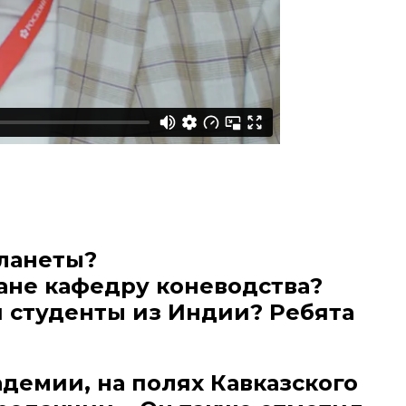
ланеты?
ане кафедру коневодства?
я студенты из Индии? Ребята
адемии, на полях Кавказского