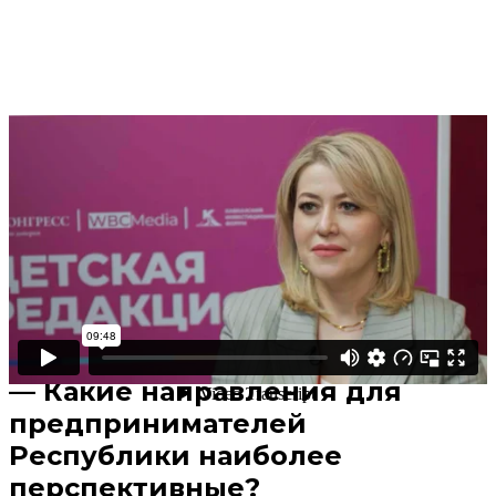
Поделиться
В избранное
Смотреть позже
— Правда ли, что на Кавказе
девушкам трудно построить
карьеру и организовать
бизнес?
— Какие направления для
предпринимателей
Республики наиболее
перспективные?