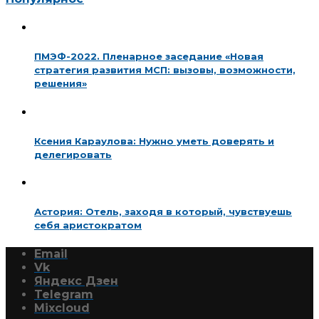
ПМЭФ-2022. Пленарное заседание «Новая
стратегия развития МСП: вызовы, возможности,
решения»
Ксения Караулова: Нужно уметь доверять и
делегировать
Астория: Отель, заходя в который, чувствуешь
себя аристократом
Email
Vk
Яндекс Дзен
Telegram
Mixcloud