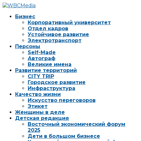
Бизнес
Корпоративный университет
Отдел кадров
Устойчивое развитие
Электротранспорт
Персоны
Self-Made
Автограф
Великие имена
Развитие территорий
CITY TRIP
Городское развитие
Инфраструктура
Качество жизни
Искусство переговоров
Этикет
Женщины в деле
Детская редакция
Восточный экономический форум
2025
Дети в большом бизнесе