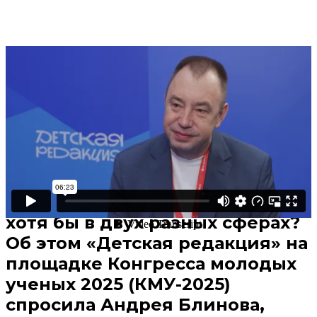
Поделиться
В избранное
Смотреть позже
Сегодня много говорят о
междициплинарности. Значит
ли это, что нам, молодежи,
нужно становиться экспертами
хотя бы в двух разных сферах?
Об этом «Детская редакция» на
площадке Конгресса молодых
ученых 2025 (КМУ-2025)
спросила Андрея Блинова,