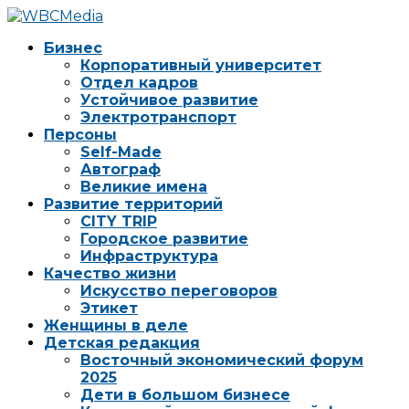
Бизнес
Корпоративный университет
Отдел кадров
Устойчивое развитие
Электротранспорт
Персоны
Self-Made
Автограф
Великие имена
Развитие территорий
CITY TRIP
Городское развитие
Инфраструктура
Качество жизни
Искусство переговоров
Этикет
Женщины в деле
Детская редакция
Восточный экономический форум
2025
Дети в большом бизнесе