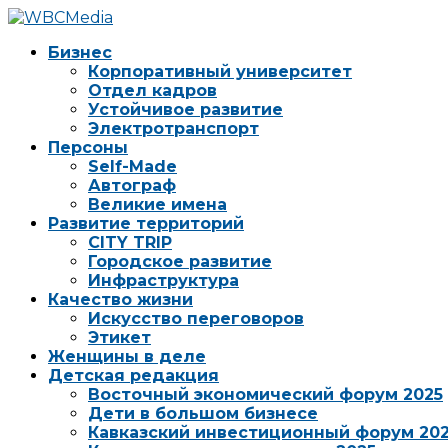
Бизнес
Корпоративный университет
Отдел кадров
Устойчивое развитие
Электротранспорт
Персоны
Self-Made
Автограф
Великие имена
Развитие территорий
CITY TRIP
Городское развитие
Инфраструктура
Качество жизни
Искусство переговоров
Этикет
Женщины в деле
Детская редакция
Восточный экономический форум 2025
Дети в большом бизнесе
Кавказский инвестиционный форум 20