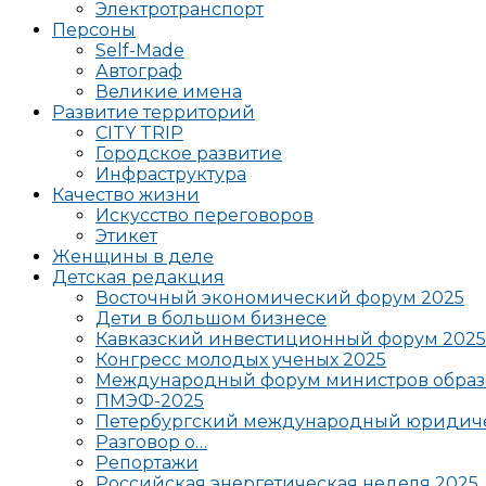
Электротранспорт
Персоны
Self-Made
Автограф
Великие имена
Развитие территорий
CITY TRIP
Городское развитие
Инфраструктура
Качество жизни
Искусство переговоров
Этикет
Женщины в деле
Детская редакция
Восточный экономический форум 2025
Дети в большом бизнесе
Кавказский инвестиционный форум 2025
Конгресс молодых ученых 2025
Международный форум министров образ
ПМЭФ-2025
Петербургский международный юридиче
Разговор о…
Репортажи
Российская энергетическая неделя 2025