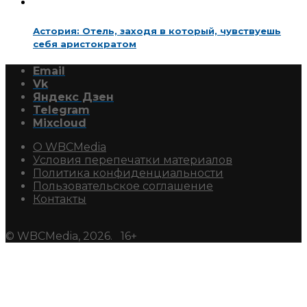
Астория: Отель, заходя в который, чувствуешь
себя аристократом
Email
Vk
Яндекс Дзен
Telegram
Mixcloud
О WBCMedia
Условия перепечатки материалов
Политика конфиденциальности
Пользовательское соглашение
Контакты
© WBCMedia, 2026. 16+