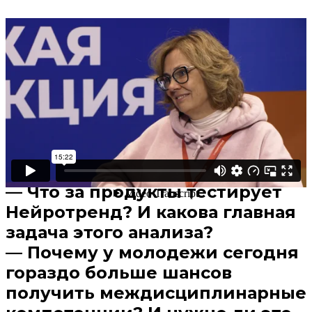
Поделиться
В избранное
Смотреть позже
— Какие возможности есть у
современных ребят, чтобы
определиться с выбором
будущей профессии?
— Что за продукты тестирует
Нейротренд? И какова главная
задача этого анализа?
— Почему у молодежи сегодня
гораздо больше шансов
получить междисциплинарные