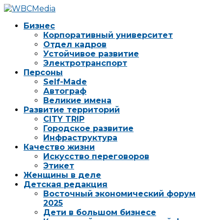
Бизнес
Корпоративный университет
Отдел кадров
Устойчивое развитие
Электротранспорт
Персоны
Self-Made
Автограф
Великие имена
Развитие территорий
CITY TRIP
Городское развитие
Инфраструктура
Качество жизни
Искусство переговоров
Этикет
Женщины в деле
Детская редакция
Восточный экономический форум
2025
Дети в большом бизнесе