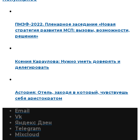
ПМЭФ-2022. Пленарное заседание «Новая
стратегия развития МСП: вызовы, возможности,
решения»
Ксения Караулова: Нужно уметь доверять и
делегировать
Астория: Отель, заходя в который, чувствуешь
себя аристократом
Email
Vk
Яндекс Дзен
Telegram
Mixcloud