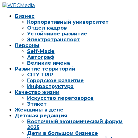
Бизнес
Корпоративный университет
Отдел кадров
Устойчивое развитие
Электротранспорт
Персоны
Self-Made
Автограф
Великие имена
Развитие территорий
CITY TRIP
Городское развитие
Инфраструктура
Качество жизни
Искусство переговоров
Этикет
Женщины в деле
Детская редакция
Восточный экономический форум
2025
Дети в большом бизнесе