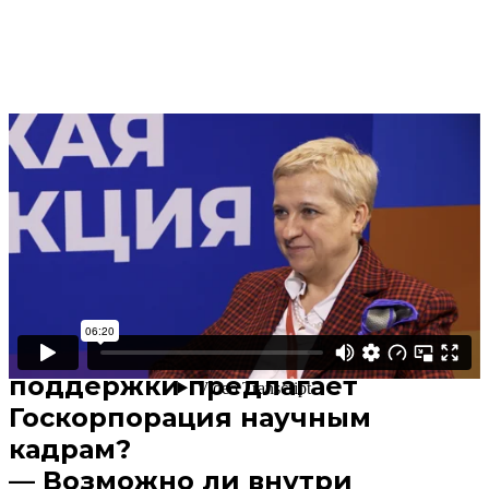
Поделиться
В избранное
Смотреть позже
— Какими разработками
молодых ученых гордятся в
Росатоме?
— Какие существенные меры
поддержки предлагает
Госкорпорация научным
кадрам?
— Возможно ли внутри