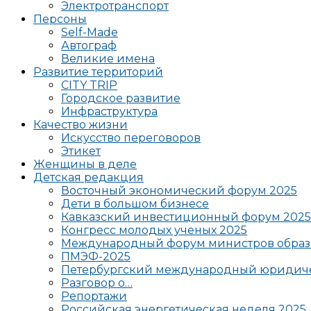
Электротранспорт
Персоны
Self-Made
Автограф
Великие имена
Развитие территорий
CITY TRIP
Городское развитие
Инфраструктура
Качество жизни
Искусство переговоров
Этикет
Женщины в деле
Детская редакция
Восточный экономический форум 2025
Дети в большом бизнесе
Кавказский инвестиционный форум 2025
Конгресс молодых ученых 2025
Международный форум министров образ
ПМЭФ-2025
Петербургский международный юридиче
Разговор о…
Репортажи
Российская энергетическая неделя 2025