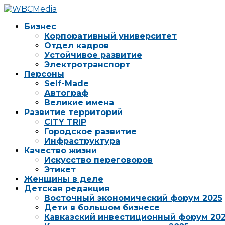
Бизнес
Корпоративный университет
Отдел кадров
Устойчивое развитие
Электротранспорт
Персоны
Self-Made
Автограф
Великие имена
Развитие территорий
CITY TRIP
Городское развитие
Инфраструктура
Качество жизни
Искусство переговоров
Этикет
Женщины в деле
Детская редакция
Восточный экономический форум 2025
Дети в большом бизнесе
Кавказский инвестиционный форум 20