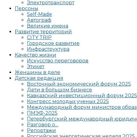
Электротранспорт
Персоны
Self-Made
Автограф
Великие имена
Развитие территорий
CITY TRIP
Городское развитие
Инфраструктура
Качество жизни
Искусство переговоров
Этикет
Женщины в деле
Детская редакция
Восточный экономический форум 2025
Дети в большом бизнесе
Кавказский инвестиционный форум 2025
Конгресс молодых ученых 2025
Международный форум министров образ
ПМЭФ-2025
Петербургский международный юридиче
Разговор о…
Репортажи
Российская энергетическая неделя 2025