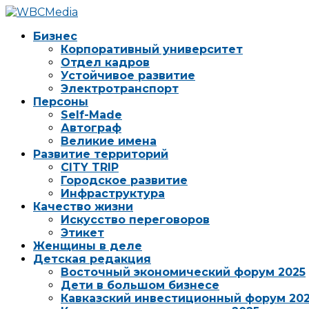
Бизнес
Корпоративный университет
Отдел кадров
Устойчивое развитие
Электротранспорт
Персоны
Self-Made
Автограф
Великие имена
Развитие территорий
CITY TRIP
Городское развитие
Инфраструктура
Качество жизни
Искусство переговоров
Этикет
Женщины в деле
Детская редакция
Восточный экономический форум 2025
Дети в большом бизнесе
Кавказский инвестиционный форум 20