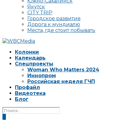
Южно-Сахалинск
Якутск
CITY TRIP
Городское развитие
Дорога к мундиалю
Места, где стоит побывать
Колонки
Календарь
Спецпроекты
Woman Who Matters 2024
Иннопром
Российская неделя ГЧП
Профайл
Видеотека
Блог
0