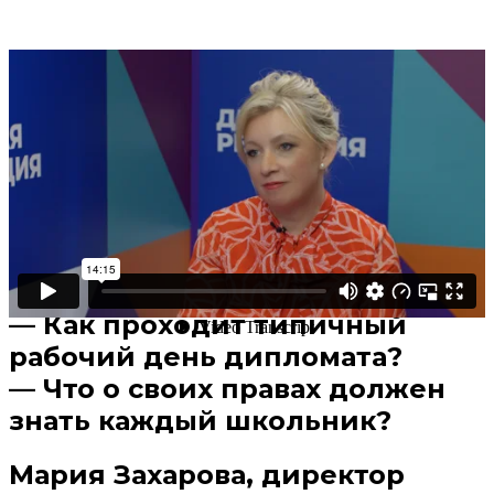
Поделиться
В избранное
Смотреть позже
— Что нужно изучать
углубленно, чтобы работать в
Министерстве иностранных
дел?
— Как проходит типичный
рабочий день дипломата?
— Что о своих правах должен
знать каждый школьник?
Мария Захарова, директор