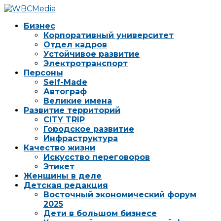
Бизнес
Корпоративный университет
Отдел кадров
Устойчивое развитие
Электротранспорт
Персоны
Self-Made
Автограф
Великие имена
Развитие территорий
CITY TRIP
Городское развитие
Инфраструктура
Качество жизни
Искусство переговоров
Этикет
Женщины в деле
Детская редакция
Восточный экономический форум
2025
Дети в большом бизнесе