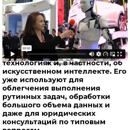
В избранное
Смотреть позже
На Петербургском
международном юридическом
форуме 2025 года немало
дискуссий было о новых
технологиях и, в частности, об
искусственном интеллекте. Его
уже используют для
облегчения выполнения
рутинных задач, обработки
большого объема данных и
даже для юридических
консультаций по типовым