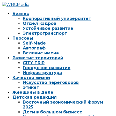
Бизнес
Корпоративный университет
Отдел кадров
Устойчивое развитие
Электротранспорт
Персоны
Self-Made
Автограф
Великие имена
Развитие территорий
CITY TRIP
Городское развитие
Инфраструктура
Качество жизни
Искусство переговоров
Этикет
Женщины в деле
Детская редакция
Восточный экономический форум
2025
Дети в большом бизнесе