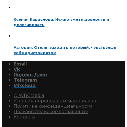
Ксения Караулова: Нужно уметь доверять и
делегировать
Астория: Отель, заходя в который, чувствуешь
себя аристократом
Email
Vk
Яндекс Дзен
Telegram
Mixcloud
О WBCMedia
Условия перепечатки материалов
Политика конфиденциальности
Пользовательское соглашение
Контакты