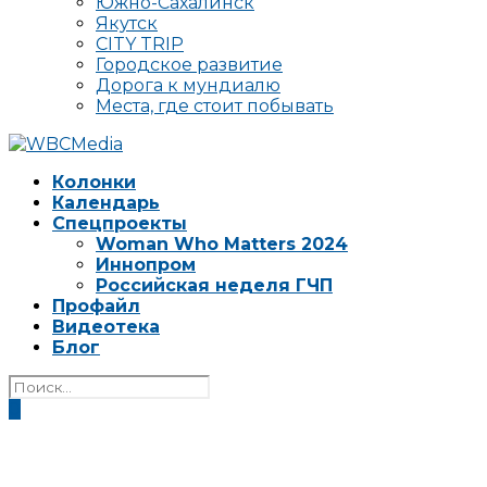
Южно-Сахалинск
Якутск
CITY TRIP
Городское развитие
Дорога к мундиалю
Места, где стоит побывать
Колонки
Календарь
Спецпроекты
Woman Who Matters 2024
Иннопром
Российская неделя ГЧП
Профайл
Видеотека
Блог
0