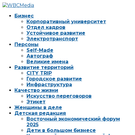
Бизнес
Корпоративный университет
Отдел кадров
Устойчивое развитие
Электротранспорт
Персоны
Self-Made
Автограф
Великие имена
Развитие территорий
CITY TRIP
Городское развитие
Инфраструктура
Качество жизни
Искусство переговоров
Этикет
Женщины в деле
Детская редакция
Восточный экономический форум
2025
Дети в большом бизнесе