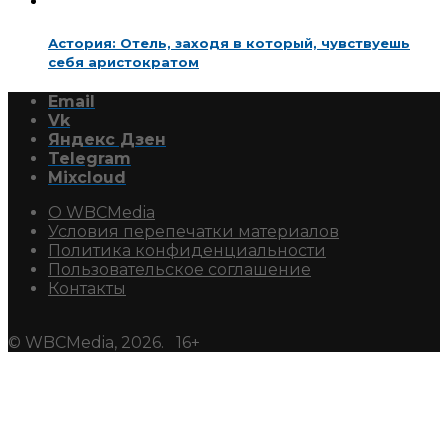
Астория: Отель, заходя в который, чувствуешь
себя аристократом
Email
Vk
Яндекс Дзен
Telegram
Mixcloud
О WBCMedia
Условия перепечатки материалов
Политика конфиденциальности
Пользовательское соглашение
Контакты
© WBCMedia, 2026. 16+