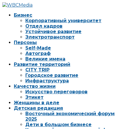
Бизнес
Корпоративный университет
Отдел кадров
Устойчивое развитие
Электротранспорт
Персоны
Self-Made
Автограф
Великие имена
Развитие территорий
CITY TRIP
Городское развитие
Инфраструктура
Качество жизни
Искусство переговоров
Этикет
Женщины в деле
Детская редакция
Восточный экономический форум
2025
Дети в большом бизнесе