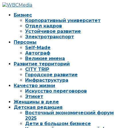
Бизнес
Корпоративный университет
Отдел кадров
Устойчивое развитие
Электротранспорт
Персоны
Self-Made
Автограф
Великие имена
Развитие территорий
CITY TRIP
Городское развитие
Инфраструктура
Качество жизни
Искусство переговоров
Этикет
Женщины в деле
Детская редакция
Восточный экономический форум
2025
Дети в большом бизнесе