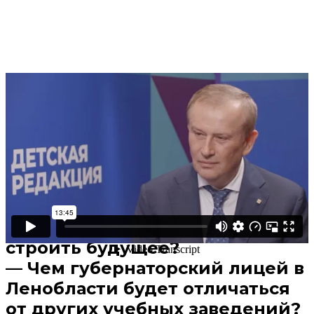
Поделиться
В избранное
Смотреть позже
—
Как мальчик, родившийся в
Казахстане, стал губернатором
Ленинградской области?
—
Без чьего мнения нельзя
строить будущее?
—
Чем губернаторский лицей в
Ленобласти будет отличаться
от других учебных заведений?