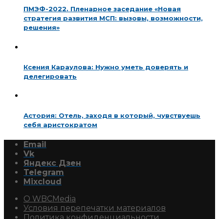
ПМЭФ-2022. Пленарное заседание «Новая
стратегия развития МСП: вызовы, возможности,
решения»
Ксения Караулова: Нужно уметь доверять и
делегировать
Астория: Отель, заходя в который, чувствуешь
себя аристократом
Email
Vk
Яндекс Дзен
Telegram
Mixcloud
О WBCMedia
Условия перепечатки материалов
Политика конфиденциальности