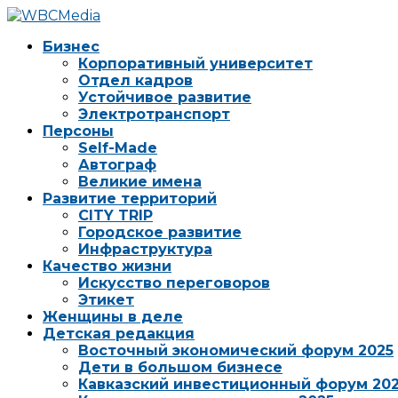
Бизнес
Корпоративный университет
Отдел кадров
Устойчивое развитие
Электротранспорт
Персоны
Self-Made
Автограф
Великие имена
Развитие территорий
CITY TRIP
Городское развитие
Инфраструктура
Качество жизни
Искусство переговоров
Этикет
Женщины в деле
Детская редакция
Восточный экономический форум 2025
Дети в большом бизнесе
Кавказский инвестиционный форум 20