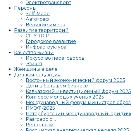
Электротранспорт
Персоны
Self-Made
Автограф
Великие имена
Развитие территорий
CITY TRIP
Городское развитие
Инфраструктура
Качество жизни
Искусство переговоров
Этикет
Женщины в деле
Детская редакция
Восточный экономический форум 2025
Дети в большом бизнесе
Кавказский инвестиционный форум 2025
Конгресс молодых ученых 2025
Международный форум министров образ
ПМЭФ-2025
Петербургский международный юридиче
Разговор о…
Репортажи
Российская энергетическая неделя 2025