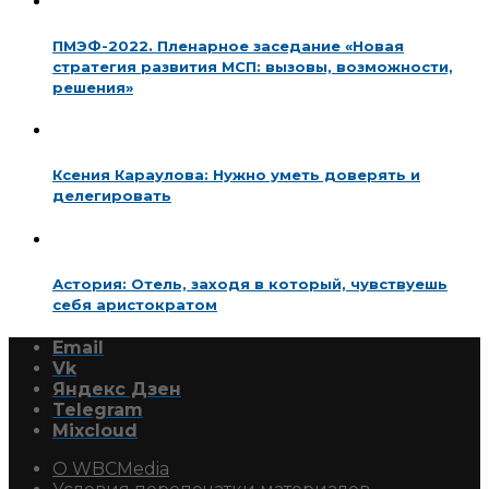
ПМЭФ-2022. Пленарное заседание «Новая
стратегия развития МСП: вызовы, возможности,
решения»
Ксения Караулова: Нужно уметь доверять и
делегировать
Астория: Отель, заходя в который, чувствуешь
себя аристократом
Email
Vk
Яндекс Дзен
Telegram
Mixcloud
О WBCMedia