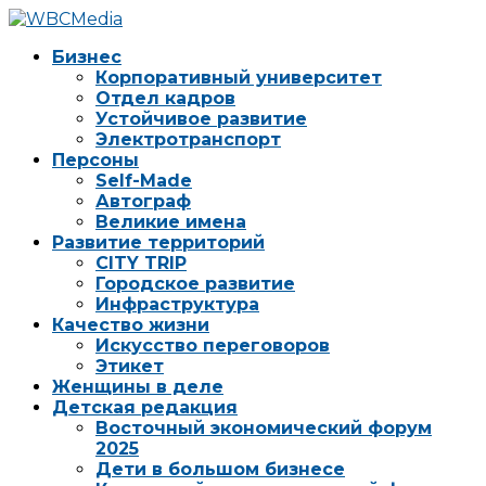
Бизнес
Корпоративный университет
Отдел кадров
Устойчивое развитие
Электротранспорт
Персоны
Self-Made
Автограф
Великие имена
Развитие территорий
CITY TRIP
Городское развитие
Инфраструктура
Качество жизни
Искусство переговоров
Этикет
Женщины в деле
Детская редакция
Восточный экономический форум
2025
Дети в большом бизнесе