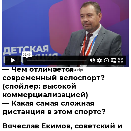
Поделиться
В избранное
Смотреть позже
— Три золотых медали – три
разных эмоции. Почему третье
олимпийское золото пришлось
ждать восемь лет?
— Чем отличается
современный велоспорт?
(спойлер: высокой
коммерциализацией)
— Какая самая сложная
дистанция в этом спорте?
Вячеслав Екимов, советский и