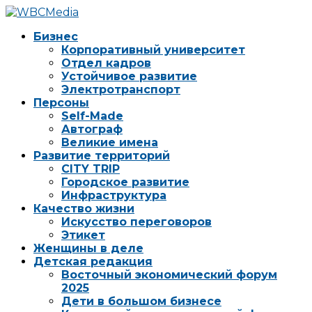
Бизнес
Корпоративный университет
Отдел кадров
Устойчивое развитие
Электротранспорт
Персоны
Self-Made
Автограф
Великие имена
Развитие территорий
CITY TRIP
Городское развитие
Инфраструктура
Качество жизни
Искусство переговоров
Этикет
Женщины в деле
Детская редакция
Восточный экономический форум
2025
Дети в большом бизнесе