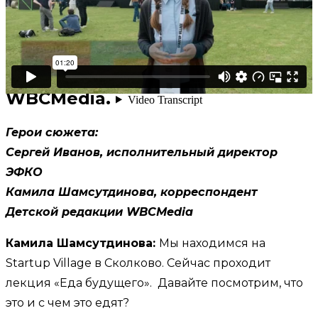
Какой будет еда будущего? И
стоит ли уже сейчас готовиться
есть из тюбиков? Об этом
сюжет Детской редакции
WBCMedia.
Герои сюжета:
Сергей Иванов, исполнительный директор
ЭФКО
Камила Шамсутдинова, корреспондент
Детской редакции WBCMedia
Камила Шамсутдинова:
Мы находимся на
Startup Village в Сколково. Сейчас проходит
лекция «Еда будущего». Давайте посмотрим, что
это и с чем это едят?