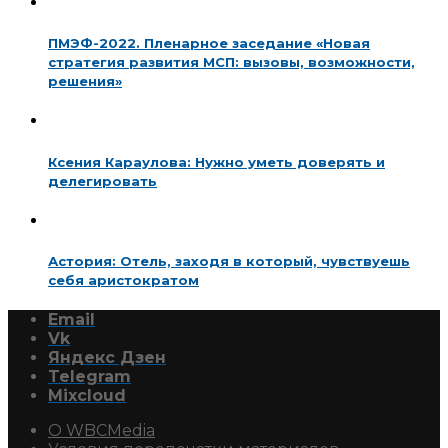
ПМЭФ-2022. Пленарное заседание «Новая
стратегия развития МСП: вызовы, возможности,
решения»
Ксения Караулова: Нужно уметь доверять и
делегировать
Астория: Отель, заходя в который, чувствуешь
себя аристократом
Email
Vk
Яндекс Дзен
Telegram
Mixcloud
О WBCMedia