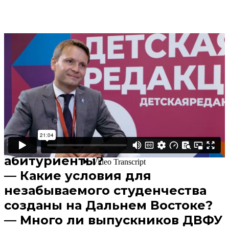
Поделиться
В избранное
Смотреть позже
— Какие направления
обучения являются визитной
карточкой университета? И
кем чаще всего хотят стать
абитуриенты?
— Какие условия для
незабываемого студенчества
созданы на Дальнем Востоке?
— Много ли выпускников ДВФУ