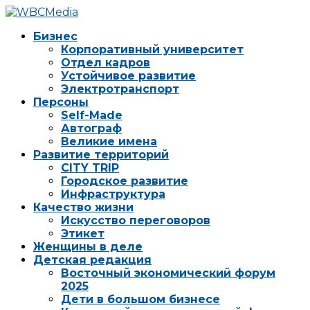
Бизнес
Корпоративный университет
Отдел кадров
Устойчивое развитие
Электротранспорт
Персоны
Self-Made
Автограф
Великие имена
Развитие территорий
CITY TRIP
Городское развитие
Инфраструктура
Качество жизни
Искусство переговоров
Этикет
Женщины в деле
Детская редакция
Восточный экономический форум
2025
Дети в большом бизнесе