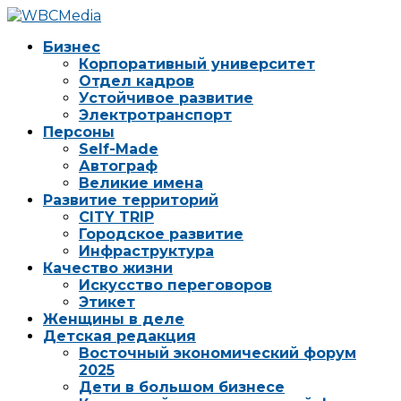
Бизнес
Корпоративный университет
Отдел кадров
Устойчивое развитие
Электротранспорт
Персоны
Self-Made
Автограф
Великие имена
Развитие территорий
CITY TRIP
Городское развитие
Инфраструктура
Качество жизни
Искусство переговоров
Этикет
Женщины в деле
Детская редакция
Восточный экономический форум
2025
Дети в большом бизнесе