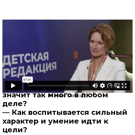
Поделиться
В избранное
Смотреть позже
— В каком случае поражение
или неудача приведут к
успеху?
— Почему классная команда
значит так много в любом
деле?
— Как воспитывается сильный
характер и умение идти к
цели?