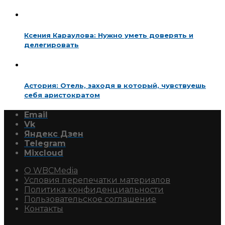
Ксения Караулова: Нужно уметь доверять и
делегировать
Астория: Отель, заходя в который, чувствуешь
себя аристократом
Email
Vk
Яндекс Дзен
Telegram
Mixcloud
О WBCMedia
Условия перепечатки материалов
Политика конфиденциальности
Пользовательское соглашение
Контакты