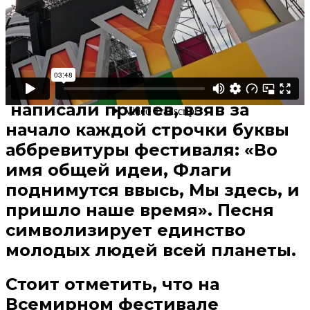
«Мы здесь»
–
так называется
официальная песня ВФМ-2024.
Ее авторы и исполнители –
дуэт Nansi&Sidorov –
написали припев, взяв за
начало каждой строчки буквы
аббревитуры фестиваля: «Во
имя общей идеи, Флаги
поднимутся ввысь, Мы здесь, и
пришло наше время». Песня
символизирует единство
молодых людей всей планеты.
Стоит отметить, что на
Всемирном фестивале