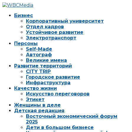
Бизнес
Корпоративный университет
Отдел кадров
Устойчивое развитие
Электротранспорт
Персоны
Self-Made
Автограф
Великие имена
Развитие территорий
CITY TRIP
Городское развитие
Инфраструктура
Качество жизни
Искусство переговоров
Этикет
Женщины в деле
Детская редакция
Восточный экономический форум
2025
Дети в большом бизнесе