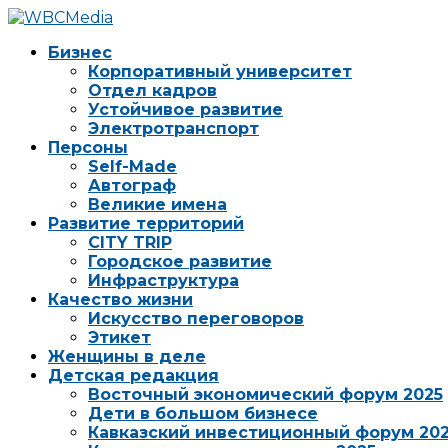
Бизнес
Корпоративный университет
Отдел кадров
Устойчивое развитие
Электротранспорт
Персоны
Self-Made
Автограф
Великие имена
Развитие территорий
CITY TRIP
Городское развитие
Инфраструктура
Качество жизни
Искусство переговоров
Этикет
Женщины в деле
Детская редакция
Восточный экономический форум 2025
Дети в большом бизнесе
Кавказский инвестиционный форум 20