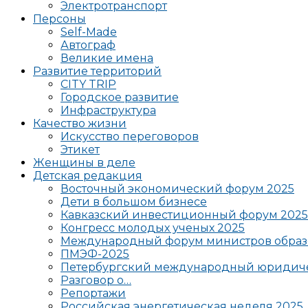
Электротранспорт
Персоны
Self-Made
Автограф
Великие имена
Развитие территорий
CITY TRIP
Городское развитие
Инфраструктура
Качество жизни
Искусство переговоров
Этикет
Женщины в деле
Детская редакция
Восточный экономический форум 2025
Дети в большом бизнесе
Кавказский инвестиционный форум 2025
Конгресс молодых ученых 2025
Международный форум министров образ
ПМЭФ-2025
Петербургский международный юридиче
Разговор о…
Репортажи
Российская энергетическая неделя 2025