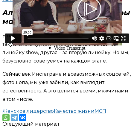
Алиса и Юля Рубан, дизайнеры
марки RUBAN
У нас были споры в работе, но мы перешли на
такую систему, при которой одна отвечает за
линейку show, другая – за вторую линейку. Но мы,
безусловно, советуемся на каждом этапе.
Сейчас век Инстаграма и всевозможных соцсетей,
фотошопа, мы уже забыли, как выглядит
естественность. А это ценится всеми, мужчинами
в том числе.
Женское лидерство
Качество жизни
МСП
Следующий материал