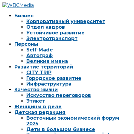
Бизнес
Корпоративный университет
Отдел кадров
Устойчивое развитие
Электротранспорт
Персоны
Self-Made
Автограф
Великие имена
Развитие территорий
CITY TRIP
Городское развитие
Инфраструктура
Качество жизни
Искусство переговоров
Этикет
Женщины в деле
Детская редакция
Восточный экономический форум
2025
Дети в большом бизнесе