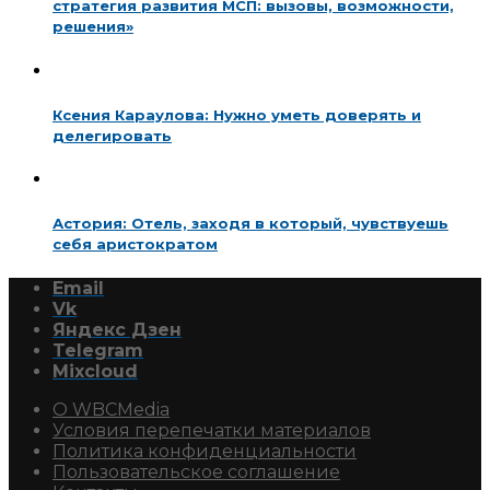
стратегия развития МСП: вызовы, возможности,
решения»
Ксения Караулова: Нужно уметь доверять и
делегировать
Астория: Отель, заходя в который, чувствуешь
себя аристократом
Email
Vk
Яндекс Дзен
Telegram
Mixcloud
О WBCMedia
Условия перепечатки материалов
Политика конфиденциальности
Пользовательское соглашение