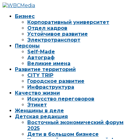
Бизнес
Корпоративный университет
Отдел кадров
Устойчивое развитие
Электротранспорт
Персоны
Self-Made
Автограф
Великие имена
Развитие территорий
CITY TRIP
Городское развитие
Инфраструктура
Качество жизни
Искусство переговоров
Этикет
Женщины в деле
Детская редакция
Восточный экономический форум
2025
Дети в большом бизнесе