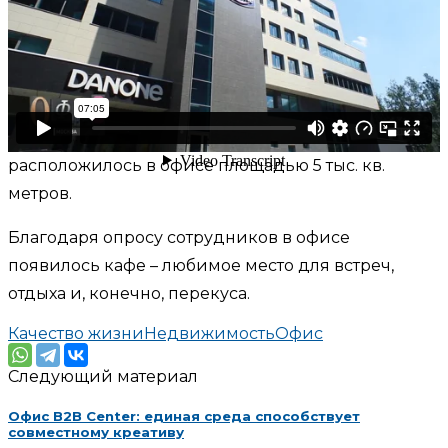
Danone – мировой лидер по продаже свежих и
кисломолочных продуктов. 190 заводов по всему
миру производит 580 млн йогуртов в год.
Российское представительство с комфортом
расположилось в офисе площадью 5 тыс. кв.
метров.
Благодаря опросу сотрудников в офисе
появилось кафе – любимое место для встреч,
отдыха и, конечно, перекуса.
Качество жизни
Недвижимость
Офис
Следующий материал
Офис B2B Center: единая среда способствует
совместному креативу