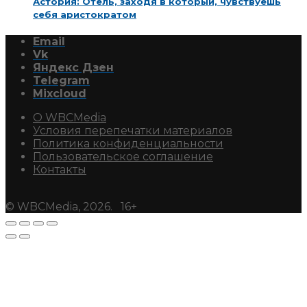
Астория: Отель, заходя в который, чувствуешь
себя аристократом
Email
Vk
Яндекс Дзен
Telegram
Mixcloud
О WBCMedia
Условия перепечатки материалов
Политика конфиденциальности
Пользовательское соглашение
Контакты
© WBCMedia, 2026. 16+