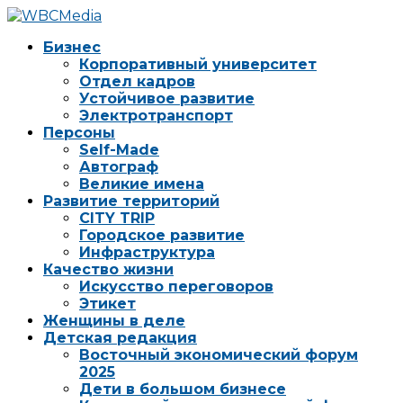
Бизнес
Корпоративный университет
Отдел кадров
Устойчивое развитие
Электротранспорт
Персоны
Self-Made
Автограф
Великие имена
Развитие территорий
CITY TRIP
Городское развитие
Инфраструктура
Качество жизни
Искусство переговоров
Этикет
Женщины в деле
Детская редакция
Восточный экономический форум
2025
Дети в большом бизнесе