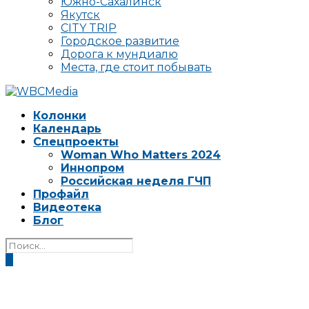
Южно-Сахалинск
Якутск
CITY TRIP
Городское развитие
Дорога к мундиалю
Места, где стоит побывать
Колонки
Календарь
Спецпроекты
Woman Who Matters 2024
Иннопром
Российская неделя ГЧП
Профайл
Видеотека
Блог
0